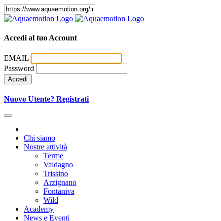
Accedi al tuo Account
EMAIL
Password
Accedi
Nuovo Utente? Registrati
Chi siamo
Nostre attività
Terme
Valdagno
Trissino
Arzignano
Fontaniva
Wild
Academy
News e Eventi