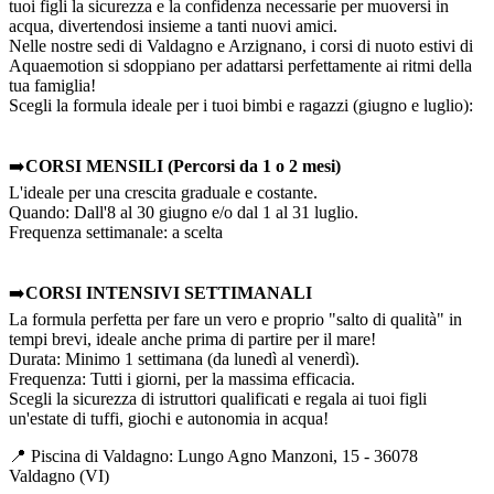
tuoi figli la sicurezza e la confidenza necessarie per muoversi in
acqua, divertendosi insieme a tanti nuovi amici.
Nelle nostre sedi di Valdagno e Arzignano, i corsi di nuoto estivi di
Aquaemotion si sdoppiano per adattarsi perfettamente ai ritmi della
tua famiglia!
Scegli la formula ideale per i tuoi bimbi e ragazzi (giugno e luglio):
​​➡️​
CORSI MENSILI (Percorsi da 1 o 2 mesi)
L'ideale per una crescita graduale e costante.
Quando: Dall'8 al 30 giugno e/o dal 1 al 31 luglio.
Frequenza settimanale: a scelta
​​➡️​
CORSI INTENSIVI SETTIMANALI
La formula perfetta per fare un vero e proprio "salto di qualità" in
tempi brevi, ideale anche prima di partire per il mare!
Durata: Minimo 1 settimana (da lunedì al venerdì).
Frequenza: Tutti i giorni, per la massima efficacia.
Scegli la sicurezza di istruttori qualificati e regala ai tuoi figli
un'estate di tuffi, giochi e autonomia in acqua!
📍 Piscina di Valdagno: Lungo Agno Manzoni, 15 - 36078
Valdagno (VI)