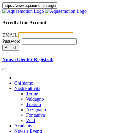
Accedi al tuo Account
EMAIL
Password
Accedi
Nuovo Utente? Registrati
Chi siamo
Nostre attività
Terme
Valdagno
Trissino
Arzignano
Fontaniva
Wild
Academy
News e Eventi