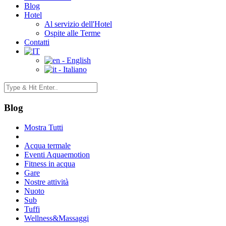
Blog
Hotel
Al servizio dell'Hotel
Ospite alle Terme
Contatti
- English
- Italiano
Blog
Mostra Tutti
Acqua termale
Eventi Aquaemotion
Fitness in acqua
Gare
Nostre attività
Nuoto
Sub
Tuffi
Wellness&Massaggi