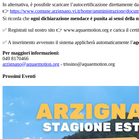
In alternativa, è possibile scaricare l’autocertificazione direttamente 
👉
https://www.comune.arzignano.vi.it/home/amministrazione/docu
Si ricorda che
ogni dichiarazione mendace è punita ai sensi della 
✅ Registrati sul nostro sito 👉 www.aquaemotion.org e carica il certif
✅ A inserimento avvenuto il sistema applicherà automaticamente l’
ag
Per maggiori informazioni:
049 8170466
arzignano@aquaemotion.org
- trissino@aquaemotion.org
Prossimi Eventi