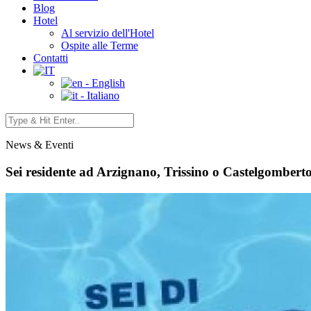
Blog
Hotel
Al servizio dell'Hotel
Ospite alle Terme
Contatti
- English
- Italiano
News & Eventi
Sei residente ad Arzignano, Trissino o Castelgombert