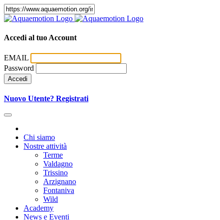
Accedi al tuo Account
EMAIL
Password
Accedi
Nuovo Utente? Registrati
Chi siamo
Nostre attività
Terme
Valdagno
Trissino
Arzignano
Fontaniva
Wild
Academy
News e Eventi