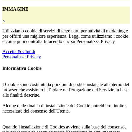
all'interno di questa Applicazione non può essere tecnicamente
controllata dal Titolare, ogni riferimento specifico a Cookie e sistemi
IMMAGINE
di tracciamento installati da terze parti è da considerarsi indicativo.
×
Per ottenere informazioni complete, l'Utente è invitato a consultare
la privacy policy degli eventuali servizi terzi elencati in questo
Utilizziamo cookie di servizi di terze parti per attività di marketing e
documento.
per offrirti una migliore esperienza. Leggi come utilizziamo i cookie
e come puoi controllarli facendo clic su Personalizza Privacy
Vista l'oggettiva complessità di identificazione delle tecnologie
basate sui Cookie l'Utente è invitato a contattare il Titolare qualora
Accetta & Chiudi
volesse ricevere qualunque approfondimento relativo all'utilizzo dei
Personalizza Privacy
Cookie stessi tramite questa Applicazione.
Informativa Cookie
I Cookie sono costituiti da porzioni di codice installate all'interno del
browser che assistono il Titolare nell'erogazione del Servizio in base
alle finalità descritte.
Alcune delle finalità di installazione dei Cookie potrebbero, inoltre,
necessitare del consenso dell'Utente.
Quando l'installazione di Cookies avviene sulla base del consenso,