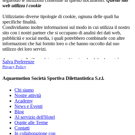
seguendo le istruzioni contenute in questo documento.
Questo sito
web utilizza i cookie
Utilizziamo diverse tipologie di cookie, ognuna delle quali ha
specifiche finalità.
Condividiamo inoltre informazioni sul modo in cui utilizza il nostro
sito con i nostri partner che si occupano di analisi dei dati web,
pubblicità e social media, i quali potrebbero combinarle con altre
informazioni che hai fornito loro o che hanno raccolto dal suo
utilizzo dei loro servizi.
Acconsenta l'utilizzo dei nostri cookie, ricordandole che potrà
Salva Preferenze
modificare la scelta in qualsiasi momento recandosi alla nostra
Privacy Policy
pagina
cookie policy
Aquaemotion Società Sportiva Dilettantistica S.r.l.
Tecnici
I cookie tecnici aiutano a contribuire a rendere fruibile un sito
Chi siamo
web abilitando le funzioni di base come, ad esmpio, la
Nostre attività
navigazione della pagina e l'accesso alle aree protette del sito.
Academy
News e Eventi
Aquaemotion.org,
attualmente
, utilizza i cookie tecnici per
Blog
memorizzare le scelte sul tipo di cookie accettato dall'utente
Al servizio dell'Hotel
utilizzatore (es. GoogleAnalytics, plugin facebook ..etc);
Ospite alle Terme
Contatti
Il sito web, come previsto dal nuovo regolamento europeo
In collaborazione con