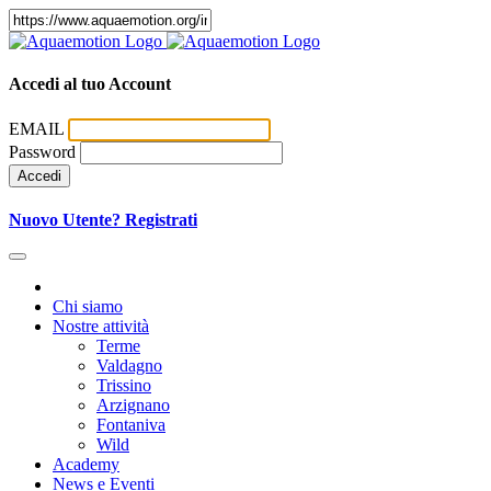
Accedi al tuo Account
EMAIL
Password
Accedi
Nuovo Utente? Registrati
Chi siamo
Nostre attività
Terme
Valdagno
Trissino
Arzignano
Fontaniva
Wild
Academy
News e Eventi