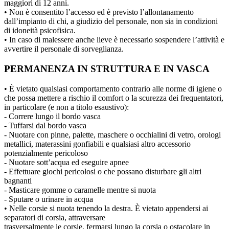
maggiori di 12 anni.
• Non è consentito l’accesso ed è previsto l’allontanamento
dall’impianto di chi, a giudizio del personale, non sia in condizioni
di idoneità psicofisica.
• In caso di malessere anche lieve è necessario sospendere l’attività e
avvertire il personale di sorveglianza.
PERMANENZA IN STRUTTURA E IN VASCA
• È vietato qualsiasi comportamento contrario alle norme di igiene o
che possa mettere a rischio il comfort o la scurezza dei frequentatori,
in particolare (e non a titolo esaustivo):
- Correre lungo il bordo vasca
- Tuffarsi dal bordo vasca
- Nuotare con pinne, palette, maschere o occhialini di vetro, orologi
metallici, materassini gonfiabili e qualsiasi altro accessorio
potenzialmente pericoloso
- Nuotare sott’acqua ed eseguire apnee
- Effettuare giochi pericolosi o che possano disturbare gli altri
bagnanti
- Masticare gomme o caramelle mentre si nuota
- Sputare o urinare in acqua
• Nelle corsie si nuota tenendo la destra. È vietato appendersi ai
separatori di corsia, attraversare
trasversalmente le corsie, fermarsi lungo la corsia o ostacolare in