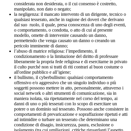
considerata non desiderata, o il cui consenso è costretto,
manipolato, non dato o negato;
la negligenza: il mancato intervento di un dirigente, tecnico o
qualsiasi tesserato, anche in ragione dei doveri che derivano
dal suo ruolo, il quale, presa conoscenza di uno degli eventi,
o comportamento, o condotta, o atto di cui al presente
modello, omette di intervenire causando un danno,
permettendo che venga causato un danno o creando un
pericolo imminente di danno;
l’abuso di matrice religiosa: l’impedimento, il
condizionamento o la limitazione del diritto di professare
liberamente la propria fede religiosa e di esercitarne in privato
il culto purché non si tratti di riti contrari al buon costume o
all'ordine pubblico e all’igiene;
il bullismo, il cyberbullismo: qualsiasi comportamento
offensivo e/o aggressivo che un singolo individuo o più
soggetti possono mettere in atto, personalmente, attraverso i
social network o altri strumenti di comunicazione, sia in
maniera isolata, sia ripetutamente nel corso del tempo, ai
danni di uno o più tesserati con lo scopo di esercitare un
potere o un dominio sul tesserato. Possono anche consistere in
comportamenti di prevaricazione e sopraffazione ripetuti e atti
ad intimidire o turbare un tesserato che determinano una
condizione di disagio, insicurezza, paura, esclusione o
isolamento (tra cui umiliazioni, critiche riguardanti l’aspetto