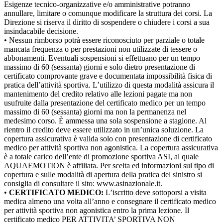
Esigenze tecnico-organizzative e/o amministrative potranno
annullare, limitare o comunque modificare la struttura dei corsi. La
Direzione si riserva il diritto di sospendere o chiudere i corsi a sua
insindacabile decisione.
• Nessun rimborso potrà essere riconosciuto per parziale o totale
mancata frequenza o per prestazioni non utilizzate di tessere o
abbonamenti. Eventuali sospensioni si effettuano per un tempo
massimo di 60 (sessanta) giorni e solo dietro presentazione di
certificato comprovante grave e documentata impossibilità fisica di
pratica dell’attività sportiva. L’utilizzo di questa modalità assicura il
mantenimento del credito relativo alle lezioni pagate ma non
usufruite dalla presentazione del certificato medico per un tempo
massimo di 60 (sessanta) giorni ma non la permanenza nel
medesimo corso. È ammessa una sola sospensione a stagione. Al
rientro il credito deve essere utilizzato in un’unica soluzione. La
copertura assicurativa è valida solo con presentazione di certificato
medico per attività sportiva non agonistica. La copertura assicurativa
è a totale carico dell’ente di promozione sportiva ASI, al quale
AQUAEMOTION è affiliata. Per scelta ed informazioni sul tipo di
copertura e sulle modalità di apertura della pratica del sinistro si
consiglia di consultare il sito: www.asinazionale.it.
•
CERTIFICATO MEDICO:
L’iscritto deve sottoporsi a visita
medica almeno una volta all’anno e consegnare il certificato medico
per attività sportiva non agonistica entro la prima lezione. Il
certificato medico PER ATTIVITA’ SPORTIVA NON