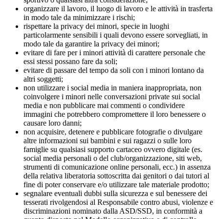
organizzare il lavoro, il luogo di lavoro e le attività in trasferta
in modo tale da minimizzare i rischi;
rispettare la privacy dei minori, specie in luoghi
particolarmente sensibili i quali devono essere sorvegliati, in
modo tale da garantire la privacy dei minori;
evitare di fare per i minori attività di carattere personale che
essi stessi possano fare da soli;
evitare di passare del tempo da soli con i minori lontano da
altri soggetti;
non utilizzare i social media in maniera inappropriata, non
coinvolgere i minori nelle conversazioni private sui social
media e non pubblicare mai commenti o condividere
immagini che potrebbero compromettere il loro benessere o
causare loro danni;
non acquisire, detenere e pubblicare fotografie o divulgare
altre informazioni sui bambini e sui ragazzi o sulle loro
famiglie su qualsiasi supporto cartaceo ovvero digitale (es.
social media personali o del club/organizzazione, siti web,
strumenti di comunicazione online personali, ecc.) in assenza
della relativa liberatoria sottoscritta dai genitori o dai tutori al
fine di poter conservare e/o utilizzare tale materiale prodotto;
segnalare eventuali dubbi sulla sicurezza e sul benessere dei
tesserati rivolgendosi al Responsabile contro abusi, violenze e
discriminazioni nominato dalla ASD/SSD, in conformità a