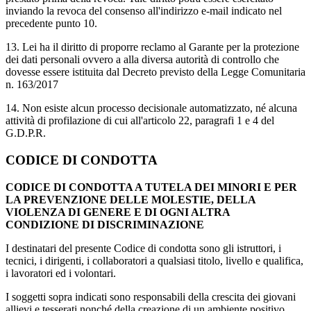
inviando la revoca del consenso all'indirizzo e-mail indicato nel
precedente punto 10.
13. Lei ha il diritto di proporre reclamo al Garante per la protezione
dei dati personali ovvero a alla diversa autorità di controllo che
dovesse essere istituita dal Decreto previsto della Legge Comunitaria
n. 163/2017
14. Non esiste alcun processo decisionale automatizzato, né alcuna
attività di profilazione di cui all'articolo 22, paragrafi 1 e 4 del
G.D.P.R.
CODICE DI CONDOTTA
CODICE DI CONDOTTA A TUTELA DEI MINORI E PER
LA PREVENZIONE DELLE MOLESTIE, DELLA
VIOLENZA DI GENERE E DI OGNI ALTRA
CONDIZIONE DI DISCRIMINAZIONE
I destinatari del presente Codice di condotta sono gli istruttori, i
tecnici, i dirigenti, i collaboratori a qualsiasi titolo, livello e qualifica,
i lavoratori ed i volontari.
I soggetti sopra indicati sono responsabili della crescita dei giovani
allievi e tesserati nonché della creazione di un ambiente positivo,