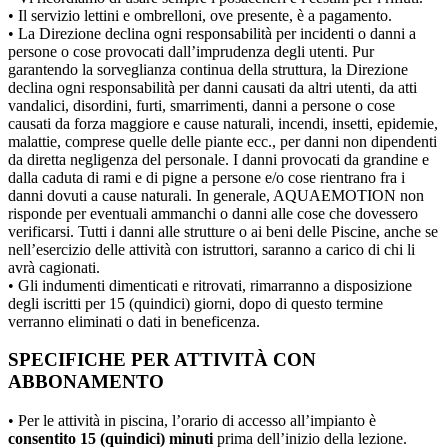
• Il servizio lettini e ombrelloni, ove presente, è a pagamento.
• La Direzione declina ogni responsabilità per incidenti o danni a
persone o cose provocati dall’imprudenza degli utenti. Pur
garantendo la sorveglianza continua della struttura, la Direzione
declina ogni responsabilità per danni causati da altri utenti, da atti
vandalici, disordini, furti, smarrimenti, danni a persone o cose
causati da forza maggiore e cause naturali, incendi, insetti, epidemie,
malattie, comprese quelle delle piante ecc., per danni non dipendenti
da diretta negligenza del personale. I danni provocati da grandine e
dalla caduta di rami e di pigne a persone e/o cose rientrano fra i
danni dovuti a cause naturali. In generale, AQUAEMOTION non
risponde per eventuali ammanchi o danni alle cose che dovessero
verificarsi. Tutti i danni alle strutture o ai beni delle Piscine, anche se
nell’esercizio delle attività con istruttori, saranno a carico di chi li
avrà cagionati.
• Gli indumenti dimenticati e ritrovati, rimarranno a disposizione
degli iscritti per 15 (quindici) giorni, dopo di questo termine
verranno eliminati o dati in beneficenza.
SPECIFICHE PER ATTIVITÀ CON
ABBONAMENTO
• Per le attività in piscina, l’orario di accesso all’impianto è
consentito 15 (quindici) minuti
prima dell’inizio della lezione.