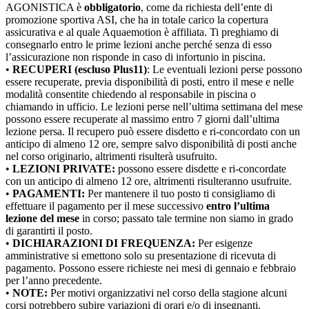
AGONISTICA è
obbligatorio
, come da richiesta dell’ente di
promozione sportiva ASI, che ha in totale carico la copertura
assicurativa e al quale Aquaemotion è affiliata. Ti preghiamo di
consegnarlo entro le prime lezioni anche perché senza di esso
l’assicurazione non risponde in caso di infortunio in piscina.
•
RECUPERI (escluso Plus11)
: Le eventuali lezioni perse possono
essere recuperate, previa disponibilità di posti, entro il mese e nelle
modalità consentite chiedendo al responsabile in piscina o
chiamando in ufficio. Le lezioni perse nell’ultima settimana del mese
possono essere recuperate al massimo entro 7 giorni dall’ultima
lezione persa. Il recupero può essere disdetto e ri‐concordato con un
anticipo di almeno 12 ore, sempre salvo disponibilità di posti anche
nel corso originario, altrimenti risulterà usufruito.
•
LEZIONI PRIVATE:
possono essere disdette e ri-concordate
con un anticipo di almeno 12 ore, altrimenti risulteranno usufruite.
•
PAGAMENTI:
Per mantenere il tuo posto ti consigliamo di
effettuare il pagamento per il mese successivo
entro l’ultima
lezione del mese
in corso; passato tale termine non siamo in grado
di garantirti il posto.
•
DICHIARAZIONI DI FREQUENZA:
Per esigenze
amministrative si emettono solo su presentazione di ricevuta di
pagamento. Possono essere richieste nei mesi di gennaio e febbraio
per l’anno precedente.
•
NOTE:
Per motivi organizzativi nel corso della stagione alcuni
corsi potrebbero subire variazioni di orari e/o di insegnanti.