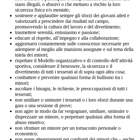
siano illegali, o abusivi o che mettano a rischio la loro
sicurezza fisica e/o mentale;
sostenere e applaudire sempre gli sforzi dei giovani atleti e
valorizzarli a prescindere dai risultati sul campo,
promuovendo la cultura del lavoro e del divertimento;
trasmettere serenità, entusiasmo e passione;
educare al rispetto, all’impegno e alla collaborazione;
aggiornarsi costantemente sulle conoscenze necessarie per
adempiere al meglio alle mansioni assegnate e sul tema della
tutela dei minori;
rispettare il Modello organizzativo e di controllo dell’attività
sportiva, considerare il benessere, la sicurezza e il
divertimento di tutti i tesserati al di sopra ogni altra cosa;
combattere e prevenire qualsiasi forma di bullismo tra i
minori;
ascoltare i bisogni, le richieste, le preoccupazioni di tutti i
tesserati;
non umiliare o sminuire i tesserati o i loro sforzi durante una
gara o una sessione di prove;
non agire in modo da far vergognare, umiliare, sminuire o
disprezzare un minore, o perpetrare qualsiasi altra forma di
abuso emotivo;
non sfruttare un minore per un tornaconto personale o
economico;
non avere atteggiamenti nei confronti dei minori che – anche