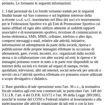
pertanto, Le forniamo le seguenti informazioni:
1. I dati personali da Lei forniti verranno trattati per le seguenti
finalità basate sul Suo consenso e sul legittimo interesse della
scrivente s.s.d. s.r.l.: inserimento nel libro dei soci e/o tesseramento
per le Federazioni Sportive e/o gli Enti di Promozione Sportiva cui
siamo affiliati ed ogni altro utilizzo attinente ai suddetti rapporti
associativi e di tesseramento sportivo; ricezione di comunicazioni in
forma elettronica, SMS, MMS, cellulare, telefono o altro tipo,
compresi messaggi e-mail, relative alle attività, iniziative,
informazioni ed adempimenti da parte della società; ripresa e
pubblicazione delle proprie immagini effettuate in occasione di
allenamenti, gare, eventi, incontri, ecc. organizzati dalla società
stessa o in collaborazione con altre società od enti; le riprese e le
immagini potranno essere in tutto o in parte rese disponibili su siti
internet della società e/o fornite ad organi di stampa, riviste,
quotidiani, televisioni, altri siti internet, social network per articoli o
servizi circa l’attività sportiva effettuata e/o potranno essere utilizzati
a scopo divulgativo e didattico.
2. Base giuridica di tale operazione sono l'art. 36 c.c., la normativa
fiscale relativa agli enti non commerciali, in particolare l'art. 148 del
T.U.I.R. l’art. 4 del D.P.R. 633/72 e l'art. 90 della Legge 289/2002,
nonché le norme del CONI e Federali relative al tesseramento e alla
partecipazione alle attività organizzate da tali enti o con la loro