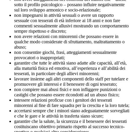
sotto il profilo psicologico – possano influire negativamente
sul loro sviluppo armonico e socio-relazionale;
non impegnarsi in attività sessuali o avere un rapporto
sessuale con tesserati di età inferiore ai 18 anni e non fare
commenti sessualmente allusivi mostrando un comportamento
sempre rispettoso e discreto;
non avere relazioni con minorenni che possano essere in
qualche modo considerate di sfruttamento, maltrattamento o
abuso;
non consentire giochi, frasi, atteggiamenti sessualmente
provocatori o inappropriati;
garantire che tutte le attività siano adatte alle capacità, all’età,
alla maturità fisica ed emotiva, all’esperienza e all’abilità dei
tesserati, in particolare degli allievi minorenni;
lavorare insieme agli altri componenti dello staff per tutelare e
promuovere gli interessi e il benessere di ogni tesserato;
non compiere mai abusi fisici e non infliggere punizioni o
castighi che possano essere ricondotti ad un abuso fisico;
intessere relazioni proficue con i genitori dei tesserati
minorenni al fine di fare squadra per la crescita e la loro tutela;
accertarsi sempre che i minori siano adeguatamente sorvegliati
e che le gare e le attività in trasferta siano sicure;
garantire che la salute, la sicurezza e il benessere dei tesserati
costituiscano obiettivo primario rispetto al successo tecnico-
sportivo o qualsiasi altra considerazione;