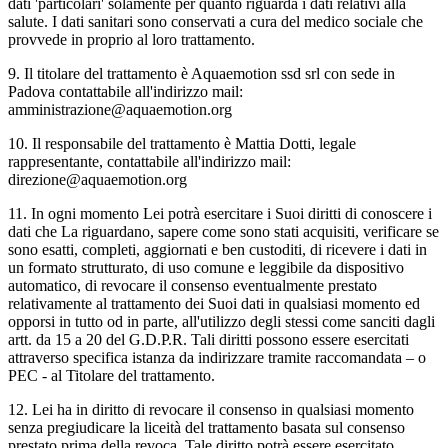
dati 'particolari' solamente per quanto riguarda i dati relativi alla
salute. I dati sanitari sono conservati a cura del medico sociale che
provvede in proprio al loro trattamento.
9. Il titolare del trattamento è Aquaemotion ssd srl con sede in
Padova contattabile all'indirizzo mail:
amministrazione@aquaemotion.org
10. Il responsabile del trattamento è Mattia Dotti, legale
rappresentante, contattabile all'indirizzo mail:
direzione@aquaemotion.org
11. In ogni momento Lei potrà esercitare i Suoi diritti di conoscere i
dati che La riguardano, sapere come sono stati acquisiti, verificare se
sono esatti, completi, aggiornati e ben custoditi, di ricevere i dati in
un formato strutturato, di uso comune e leggibile da dispositivo
automatico, di revocare il consenso eventualmente prestato
relativamente al trattamento dei Suoi dati in qualsiasi momento ed
opporsi in tutto od in parte, all'utilizzo degli stessi come sanciti dagli
artt. da 15 a 20 del G.D.P.R. Tali diritti possono essere esercitati
attraverso specifica istanza da indirizzare tramite raccomandata – o
PEC - al Titolare del trattamento.
12. Lei ha in diritto di revocare il consenso in qualsiasi momento
senza pregiudicare la liceità del trattamento basata sul consenso
prestato prima della revoca. Tale diritto potrà essere esercitato