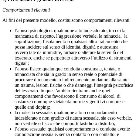
Comportamenti rilevanti
Ai fini del presente modello, costituiscono comportamenti rilevanti:
l’abuso psicologico: qualunque atto indesiderato, tra cui la
mancanza di rispetto, l’aggressione verbale, la minaccia, la
sopraffazione, l’isolamento o qualsiasi altro trattamento che
possa incidere sul senso di identità, dignità e autostima,
ovvero tale da intimidire, turbare o alterare la serenità del
tesserato, anche se perpetrato attraverso l’utilizzo di strumenti
digitali;
l’abuso fisico: qualunque condotta consumata, tentata o
minacciata che sia in grado in senso reale o potenziale di
procurare direttamente o indirettamente un danno alla salute,
un trauma, lesioni fisiche o che danneggi l’integrità psicofisica
del tesserato. In quest’ambito rientrano anche quei
comportamenti che favoriscono il consumo di alcool, di
sostanze comunque vietate da norme vigenti ivi comprese
quelle anti doping;
la molestia sessuale: qualunque atto o comportamento
indesiderato e non gradito di natura sessuale, sia esso verbale,
non verbale o fisico che comporti fastidio o disturbo;
l’abuso sessuale: qualsiasi comportamento o condotta avente
connotazione sessuale, senza contatto o con contatto, e