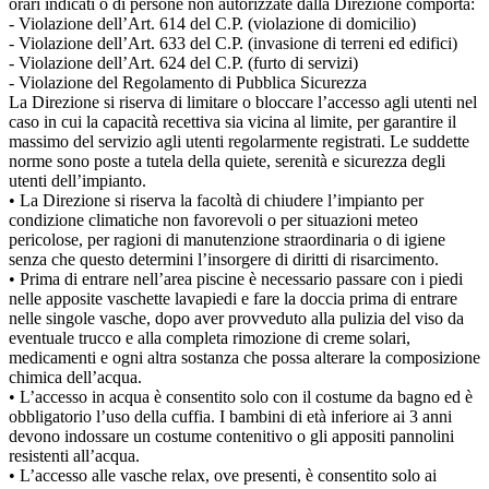
orari indicati o di persone non autorizzate dalla Direzione comporta:
- Violazione dell’Art. 614 del C.P. (violazione di domicilio)
- Violazione dell’Art. 633 del C.P. (invasione di terreni ed edifici)
- Violazione dell’Art. 624 del C.P. (furto di servizi)
- Violazione del Regolamento di Pubblica Sicurezza
La Direzione si riserva di limitare o bloccare l’accesso agli utenti nel
caso in cui la capacità recettiva sia vicina al limite, per garantire il
massimo del servizio agli utenti regolarmente registrati. Le suddette
norme sono poste a tutela della quiete, serenità e sicurezza degli
utenti dell’impianto.
• La Direzione si riserva la facoltà di chiudere l’impianto per
condizione climatiche non favorevoli o per situazioni meteo
pericolose, per ragioni di manutenzione straordinaria o di igiene
senza che questo determini l’insorgere di diritti di risarcimento.
• Prima di entrare nell’area piscine è necessario passare con i piedi
nelle apposite vaschette lavapiedi e fare la doccia prima di entrare
nelle singole vasche, dopo aver provveduto alla pulizia del viso da
eventuale trucco e alla completa rimozione di creme solari,
medicamenti e ogni altra sostanza che possa alterare la composizione
chimica dell’acqua.
• L’accesso in acqua è consentito solo con il costume da bagno ed è
obbligatorio l’uso della cuffia. I bambini di età inferiore ai 3 anni
devono indossare un costume contenitivo o gli appositi pannolini
resistenti all’acqua.
• L’accesso alle vasche relax, ove presenti, è consentito solo ai