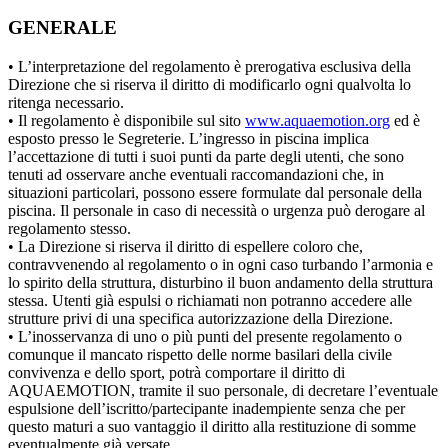
GENERALE
• L’interpretazione del regolamento è prerogativa esclusiva della
Direzione che si riserva il diritto di modificarlo ogni qualvolta lo
ritenga necessario.
• Il regolamento è disponibile sul sito
www.aquaemotion.org
ed è
esposto presso le Segreterie. L’ingresso in piscina implica
l’accettazione di tutti i suoi punti da parte degli utenti, che sono
tenuti ad osservare anche eventuali raccomandazioni che, in
situazioni particolari, possono essere formulate dal personale della
piscina. Il personale in caso di necessità o urgenza può derogare al
regolamento stesso.
• La Direzione si riserva il diritto di espellere coloro che,
contravvenendo al regolamento o in ogni caso turbando l’armonia e
lo spirito della struttura, disturbino il buon andamento della struttura
stessa. Utenti già espulsi o richiamati non potranno accedere alle
strutture privi di una specifica autorizzazione della Direzione.
• L’inosservanza di uno o più punti del presente regolamento o
comunque il mancato rispetto delle norme basilari della civile
convivenza e dello sport, potrà comportare il diritto di
AQUAEMOTION, tramite il suo personale, di decretare l’eventuale
espulsione dell’iscritto/partecipante inadempiente senza che per
questo maturi a suo vantaggio il diritto alla restituzione di somme
eventualmente già versate.