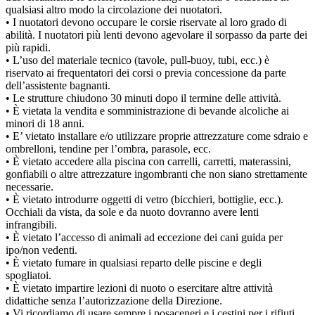
qualsiasi altro modo la circolazione dei nuotatori.
• I nuotatori devono occupare le corsie riservate al loro grado di
abilità. I nuotatori più lenti devono agevolare il sorpasso da parte dei
più rapidi.
• L’uso del materiale tecnico (tavole, pull-buoy, tubi, ecc.) è
riservato ai frequentatori dei corsi o previa concessione da parte
dell’assistente bagnanti.
• Le strutture chiudono 30 minuti dopo il termine delle attività.
• È vietata la vendita e somministrazione di bevande alcoliche ai
minori di 18 anni.
• E’ vietato installare e/o utilizzare proprie attrezzature come sdraio e
ombrelloni, tendine per l’ombra, parasole, ecc.
• È vietato accedere alla piscina con carrelli, carretti, materassini,
gonfiabili o altre attrezzature ingombranti che non siano strettamente
necessarie.
• È vietato introdurre oggetti di vetro (bicchieri, bottiglie, ecc.).
Occhiali da vista, da sole e da nuoto dovranno avere lenti
infrangibili.
• È vietato l’accesso di animali ad eccezione dei cani guida per
ipo/non vedenti.
• È vietato fumare in qualsiasi reparto delle piscine e degli
spogliatoi.
• È vietato impartire lezioni di nuoto o esercitare altre attività
didattiche senza l’autorizzazione della Direzione.
• Vi ricordiamo di usare sempre i posaceneri e i cestini per i rifiuti.