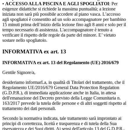
•
ACCESSO ALLA PISCINA E AGLI SPOGLIATOI
: Per
esigenze didattiche si richiede la massima puntualità; a lezione
iniziata non sarà più possibile accedere al piano vasca. L’accesso
agli spogliatoi è consentito ad un solo accompagnatore per bambino
15 minuti prima dell’inizio della lezione fino agli 8 anni e solo per il
tempo necessario di assistenza. L'accompagnatore è tenuto a
verificare il rispetto delle regole da parte del minore. E’ vietato
sostare nello spogliatoio.
INFORMATIVA ex art. 13
INFORMATIVA ex art. 13 del Regolamento (UE) 2016/679
Gentile Signore/a,
desideriamo informarLa, in qualità di Titolari del trattamento, che il
Regolamento UE/2016/679 General Data Protection Regulation
(G.D.P.R.), di immediata applicazione anche in Italia, in attesa
dell'emanazione del Decreto previsto della Legge Comunitaria n.
163/2017 prevede la tutela delle persone e di altri soggetti rispetto al
trattamento dei dati personali.
Secondo la normativa indicata, tale trattamento sarà improntato ai
principi di correttezza, liceità e trasparenza e di tutela della Sua
riservatezza e dei Suoi diritti. Ai sensi dell'articolo 13 del G.D.P.R.,