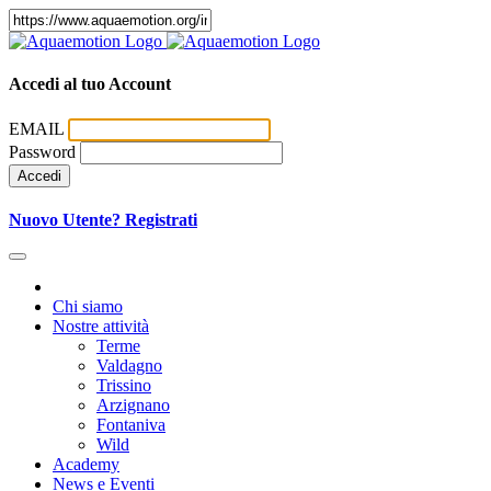
Accedi al tuo Account
EMAIL
Password
Accedi
Nuovo Utente? Registrati
Chi siamo
Nostre attività
Terme
Valdagno
Trissino
Arzignano
Fontaniva
Wild
Academy
News e Eventi