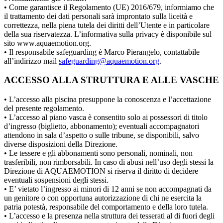
• Come garantisce il Regolamento (UE) 2016/679, informiamo che
il trattamento dei dati personali sarà improntato sulla liceità e
correttezza, nella piena tutela dei diritti dell’Utente e in particolare
della sua riservatezza. L’informativa sulla privacy è disponibile sul
sito www.aquaemotion.org.
• Il responsabile safeguarding è Marco Pierangelo, contattabile
all’indirizzo mail
safeguarding@aquaemotion.org
.
ACCESSO ALLA STRUTTURA E ALLE VASCHE
• L’accesso alla piscina presuppone la conoscenza e l’accettazione
del presente regolamento.
• L’accesso al piano vasca è consentito solo ai possessori di titolo
d’ingresso (biglietto, abbonamento); eventuali accompagnatori
attendono in sala d’aspetto o sulle tribune, se disponibili, salvo
diverse disposizioni della Direzione.
• Le tessere e gli abbonamenti sono personali, nominali, non
trasferibili, non rimborsabili. In caso di abusi nell’uso degli stessi la
Direzione di AQUAEMOTION si riserva il diritto di decidere
eventuali sospensioni degli stessi.
• E’ vietato l’ingresso ai minori di 12 anni se non accompagnati da
un genitore o con opportuna autorizzazione di chi ne esercita la
patria potestà, responsabile del comportamento e della loro tutela.
• L’accesso e la presenza nella struttura dei tesserati al di fuori degli