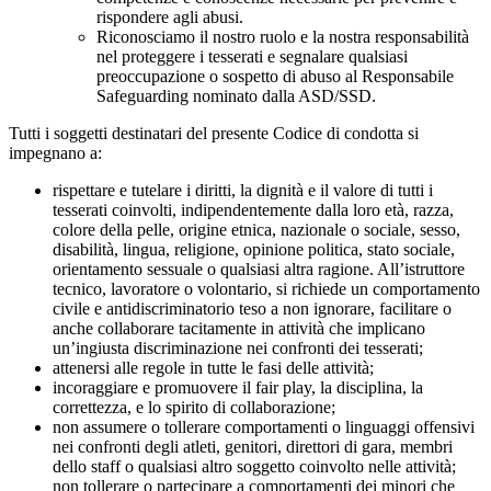
rispondere agli abusi.
Riconosciamo il nostro ruolo e la nostra responsabilità
nel proteggere i tesserati e segnalare qualsiasi
preoccupazione o sospetto di abuso al Responsabile
Safeguarding nominato dalla ASD/SSD.
Tutti i soggetti destinatari del presente Codice di condotta si
impegnano a:
rispettare e tutelare i diritti, la dignità e il valore di tutti i
tesserati coinvolti, indipendentemente dalla loro età, razza,
colore della pelle, origine etnica, nazionale o sociale, sesso,
disabilità, lingua, religione, opinione politica, stato sociale,
orientamento sessuale o qualsiasi altra ragione. All’istruttore
tecnico, lavoratore o volontario, si richiede un comportamento
civile e antidiscriminatorio teso a non ignorare, facilitare o
anche collaborare tacitamente in attività che implicano
un’ingiusta discriminazione nei confronti dei tesserati;
attenersi alle regole in tutte le fasi delle attività;
incoraggiare e promuovere il fair play, la disciplina, la
correttezza, e lo spirito di collaborazione;
non assumere o tollerare comportamenti o linguaggi offensivi
nei confronti degli atleti, genitori, direttori di gara, membri
dello staff o qualsiasi altro soggetto coinvolto nelle attività;
non tollerare o partecipare a comportamenti dei minori che